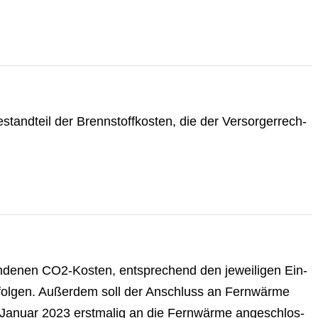
and­teil der Brenn­stoff­kos­ten, die der Ver­sor­ger­rech­
n­de­nen CO2-Kosten, ent­spre­chend den jeweiligen Ein­
 erfolgen. Außerdem soll der Anschluss an Fernwärme
. Januar 2023 erstmalig an die Fernwärme an­ge­schlos­