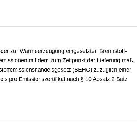
n oder zur Wär­me­er­zeu­gung ein­ge­setz­ten Brenn­stoff­
toff­emis­sio­nen mit dem zum Zeitpunkt der Lieferung maß­
en­stoff­emis­si­ons­han­dels­ge­setz (BEHG) zuzüglich einer
is pro Emis­si­ons­zer­ti­fi­kat nach § 10 Absatz 2 Satz