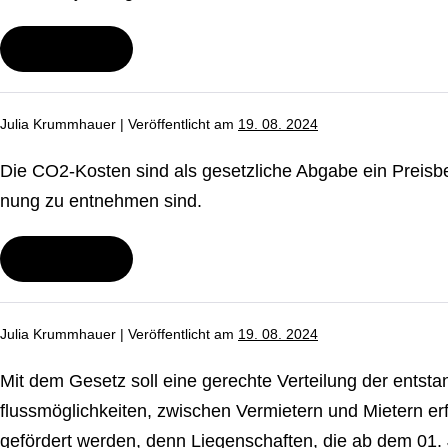
Mieter
tragen
Wei­ter­le­sen
muss?
Wonach
richtet
sich
die
Julia Krummhauer
|
Ver­öf­fent­licht am
19. 08. 2024
Höhe
der
CO₂-
Die CO2-Kosten sind als ge­setz­li­che Abgabe ein Preis­be­st
Kosten,
die
nung zu entnehmen sind.
ich
als
Vermieter
Wei­ter­le­sen
Was
tragen
sind
muss?
die
CO₂-
Julia Krummhauer
|
Ver­öf­fent­licht am
19. 08. 2024
Kosten?
Mit dem Gesetz soll eine gerechte Verteilung der ent­sta
fluss­mög­lich­kei­ten, zwischen Vermietern und Mietern
gefördert werden, denn Lie­gen­schaf­ten, die ab dem 01