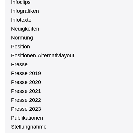
Infoclips
In­fo­gra­fi­ken
Infotexte
Neu­ig­kei­ten
Normung
Position
Po­si­tio­nen-Al­ter­na­tiv­lay­out
Presse
Presse 2019
Presse 2020
Presse 2021
Presse 2022
Presse 2023
Pu­bli­ka­tio­nen
Stel­lung­nah­me