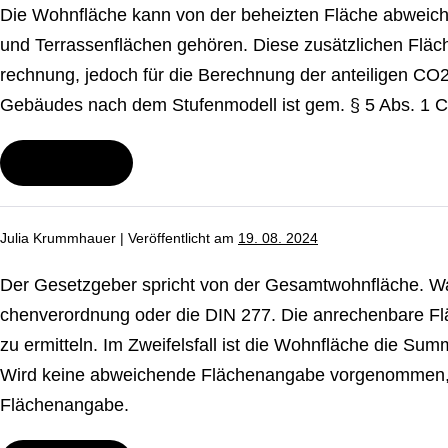
nach
Die Wohnfläche kann von der beheizten Fläche abweichen
dem
Brenn­
und Ter­ras­sen­flä­chen gehören. Diese zu­sätz­li­chen Flä
stoff­
rech­nung, jedoch für die Berechnung der anteiligen CO2
emis­
si­
Gebäudes nach dem Stu­fen­mo­dell ist gem. § 5 Abs. 1 
ons­
han­
dels­
Wei­ter­le­sen
ge­
Warum
se­
wird
tz?
die
Wohnfläche
Julia Krummhauer
|
Ver­öf­fent­licht am
19. 08. 2024
abgefragt?
Die
liegt
Der Ge­setz­ge­ber spricht von der Ge­samt­wohn­flä­che. 
meinem
Mess­
chen­ver­ord­nung oder die DIN 277. Die an­re­chen­ba­re F
dienst­
zu ermitteln. Im Zwei­fels­fall ist die Wohnfläche die Summe
lei­
ter
Wird keine ab­wei­chen­de Flä­chen­an­ga­be vor­ge­nom­men,
doch
für
Flä­chen­an­ga­be.
die
Erstellung