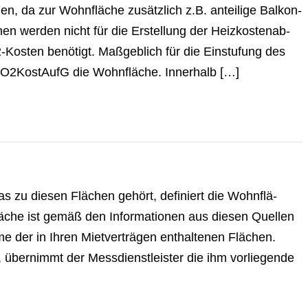
, da zur Wohnfläche zusätzlich z.B. anteilige Balkon-
chen werden nicht für die Erstellung der Heiz­kos­ten­ab­
-Kosten benötigt. Maßgeblich für die Einstufung des
CO2­Kost­AufG die Wohnfläche. Innerhalb […]
Was zu diesen Flächen gehört, definiert die Wohn­flä­
läche ist gemäß den In­for­ma­tio­nen aus diesen Quellen
 der in Ihren Miet­ver­trä­gen ent­hal­te­nen Flächen.
 übernimmt der Mess­dienst­leis­ter die ihm vor­lie­gen­de