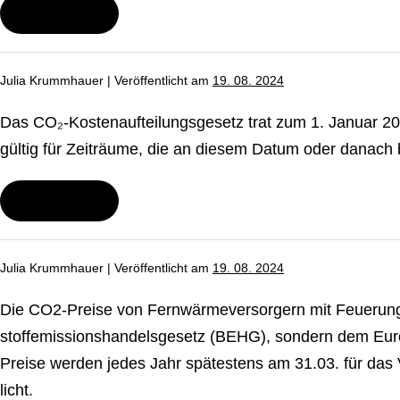
der
Wei­ter­le­sen
Was
Heiz­
ist
kos­
mit
ten­
Ge­
ab­
Julia Krummhauer
|
Ver­öf­fent­licht am
19. 08. 2024
samt­
rech­
wohn­
nung
flä­
vor.
Das CO₂-Kos­ten­auf­tei­lungs­ge­setz trat zum 1. Januar 2023 
che
gemeint?
gültig für Zeiträume, die an diesem Datum oder danach
Wei­ter­le­sen
Wann
tritt
das
CO₂-
Julia Krummhauer
|
Ver­öf­fent­licht am
19. 08. 2024
Kos­
ten­
auf­
Die CO2-Preise von Fern­wär­me­ver­sor­gern mit Feue­rung
tei­
lungs­
stoff­emis­si­ons­han­dels­ge­se­tz (BEHG), sondern dem Eu
ge­
Preise werden jedes Jahr spätestens am 31.03. für das Vo
setz
(CO2­
licht.