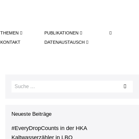
SU­
THEMEN
PU­BLI­KA­TIO­NEN
CHE-
KONTAKT
DA­TEN­AUS­TAUSCH
SCHAL­
TER
Suche
nach:
Neueste Beiträge
#Ever­y­Drop­Counts in der HKA
Kalt­was­ser­zäh­ler in LBO