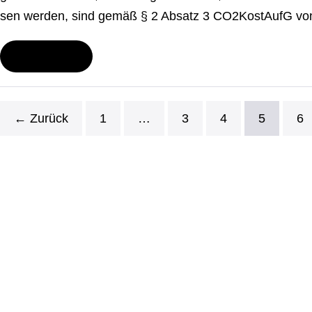
sen werden, sind gemäß § 2 Absatz 3 CO2­Kost­AufG von der
Wei­ter­le­sen
Was
ist
das
Ziel
des
← Zurück
1
…
3
4
5
6
Gesetzes?