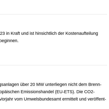
in Kraft und ist hin­sicht­lich der Kos­ten­auf­tei­lung
 beginnen.
s­an­la­gen über 20 MW un­ter­lie­gen nicht dem Brenn­
­ro­päi­schen Emis­si­ons­han­del (EU-ETS). Die CO2-
rjahr vom Um­wels­bun­des­amt ermittelt und ver­öf­fent­