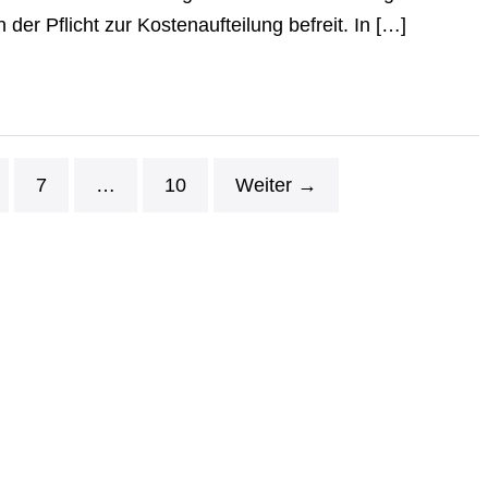
 Pflicht zur Kos­ten­auf­tei­lung befreit. In […]
7
…
10
Weiter →