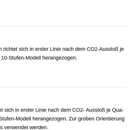
ichtet sich in erster Linie nach dem CO2-Aus­stoß je
0-Stu­fen-Mo­dell her­an­ge­zo­gen.
t sich in erster Linie nach dem CO2- Ausstoß je Qua­
­fen-Mo­dell her­an­ge­zo­gen. Zur groben Ori­en­tie­rung
ers verwendet werden.