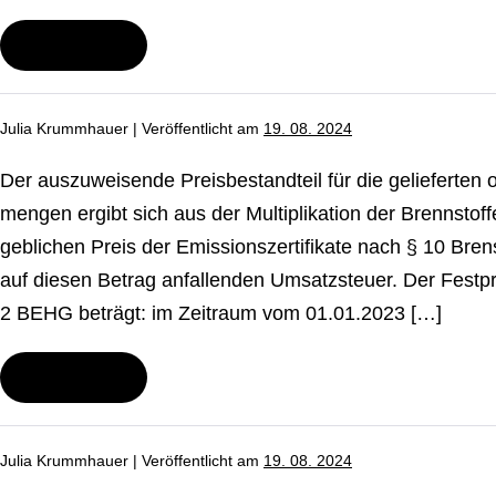
Wei­ter­le­sen
Woher
erfahre
ich,
wie
Julia Krummhauer
|
Ver­öf­fent­licht am
19. 08. 2024
hoch
der
CO₂-
Der aus­zu­wei­sen­de Preis­be­stand­teil für die ge­lie­fer­te
Ausstoß
meiner
men­gen ergibt sich aus der Mul­ti­pli­ka­ti­on der Brenn­s
Lie­
geb­li­chen Preis der Emis­si­ons­zer­ti­fi­ka­te nach § 10 Br
gen­
schaft
auf diesen Betrag an­fal­len­den Um­satz­steu­er. Der Festpre
ist?
2 BEHG beträgt: im Zeitraum vom 01.01.2023 […]
Wei­ter­le­sen
Wie
hoch
ist
der
Julia Krummhauer
|
Ver­öf­fent­licht am
19. 08. 2024
CO₂-
Preis