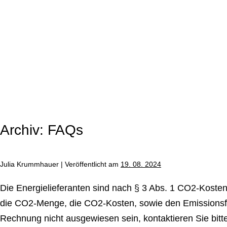
Zum
Inhalt
springen
Archiv:
FAQs
Julia Krummhauer
|
Ver­öf­fent­licht am
19. 08. 2024
Die En­er­gie­lie­fe­ran­ten sind nach § 3 Abs. 1 CO2-Kos­ten
die CO2-Menge, die CO2-Kosten, sowie den Emis­si­ons­fak
Rechnung nicht aus­ge­wie­sen sein, kon­tak­tie­ren Sie bitte I