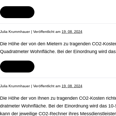
Kost­
AufG)
in
Wei­ter­le­sen
Kraft?
Welcher
CO₂-
Preis
gilt
Julia Krummhauer
|
Ver­öf­fent­licht am
19. 08. 2024
bei
Fern­
wär­
Die Höhe der von den Mietern zu tragenden CO2-Kosten r
me­
ver­
Qua­drat­me­ter Wohnfläche. Bei der Einordnung wird das 1
sor­
gern
mit
Wei­ter­le­sen
Wonach
Feue­
richtet
rungs­
sich
an­
die
la­
Julia Krummhauer
|
Ver­öf­fent­licht am
19. 08. 2024
Höhe
gen
der
über
CO₂-
20
Die Höhe der von Ihnen zu tragenden CO2-Kosten richte
Kosten,
MW?
die
drat­me­ter Wohnfläche. Bei der Einordnung wird das 10-Stu
ich
kann der jeweilige CO2-Rech­ner ihres Mess­dienst­leis­t
als