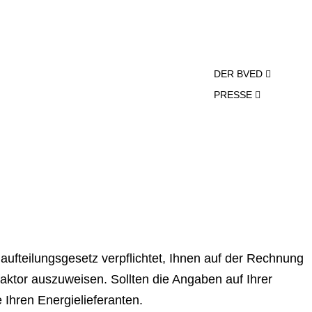
DER BVED
PRESSE
­auf­tei­lungs­ge­setz ver­pflich­tet, Ihnen auf der Rechnung
­tor aus­zu­wei­sen. Sollten die Angaben auf Ihrer
hren En­er­gie­lie­fe­ran­ten.