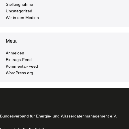
Stel­lung­nah­me
Un­ca­te­go­ri­zed
Wir in den Medien
Meta
Anmelden
Ein­trags-Feed
Kom­men­tar-Feed
WordPress.​org
Bun­des­ver­band für Energie- und Was­ser­da­ten­ma­nage­ment e.V.