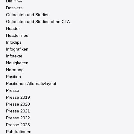
Die HKA
Dossiers
Gutachten und Studien
Gutachten und Studien ohne CTA
Header
Header neu
Infoclips
In­fo­gra­fi­ken
Infotexte
Neu­ig­kei­ten
Normung
Position
Po­si­tio­nen-Al­ter­na­tiv­lay­out
Presse
Presse 2019
Presse 2020
Presse 2021
Presse 2022
Presse 2023
Pu­bli­ka­tio­nen