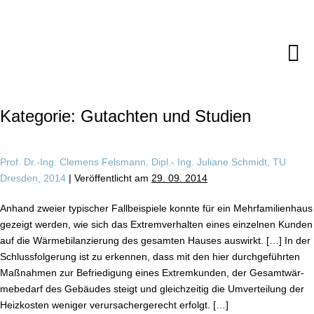
Zum
Inhalt
springen
M
Sc
Kategorie:
Gutachten und Studien
Prof. Dr.-Ing. Clemens Felsmann, Dipl.- Ing. Juliane Schmidt, TU
Dresden, 2014
|
Ver­öf­fent­licht am
29. 09. 2014
Anhand zweier typischer Fall­bei­spie­le konnte für ein Mehr­fa­mi­li­en­haus
gezeigt werden, wie sich das Ex­trem­ver­hal­ten eines einzelnen Kunden
auf die Wär­me­bi­lan­zie­rung des gesamten Hauses auswirkt. […] In der
Schluss­fol­ge­rung ist zu erkennen, dass mit den hier durch­ge­führ­ten
Maßnahmen zur Be­frie­di­gung eines Ex­trem­kun­den, der Ge­samt­wär­
me­be­darf des Gebäudes steigt und gleich­zei­tig die Um­ver­tei­lung der
Heizkosten weniger ver­ur­sa­cher­ge­recht erfolgt. […]