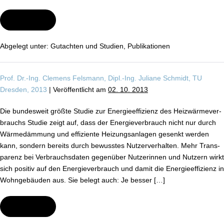
Wei­ter­le­sen
Aus­
wir­
kun­
gen
Abgelegt unter:
Gutachten und Studien
,
Pu­bli­ka­tio­nen
erhöhter
Raum­
tem­
pe­
Prof. Dr.-Ing. Clemens Felsmann, Dipl.-Ing. Juliane Schmidt, TU
ra­
tu­
Dresden, 2013
|
Ver­öf­fent­licht am
02. 10. 2013
ren
auf
den
Die bundesweit größte Studie zur En­er­gie­ef­fi­zi­enz des Heiz­wär­me­ver­
En­
er­
brauchs Studie zeigt auf, dass der En­er­gie­ver­brauch nicht nur durch
gie­
Wär­me­däm­mung und effiziente Hei­zungs­an­la­gen gesenkt werden
ver­
brauch
kann, sondern bereits durch bewusstes Nut­zer­ver­hal­ten. Mehr Trans­
pa­renz bei Ver­brauchs­da­ten gegenüber Nut­ze­rin­nen und Nutzern wirkt
sich positiv auf den En­er­gie­ver­brauch und damit die En­er­gie­ef­fi­zi­enz in
Wohn­ge­bäu­den aus. Sie belegt auch: Je besser […]
Wei­ter­le­sen
Aus­
wir­
kun­