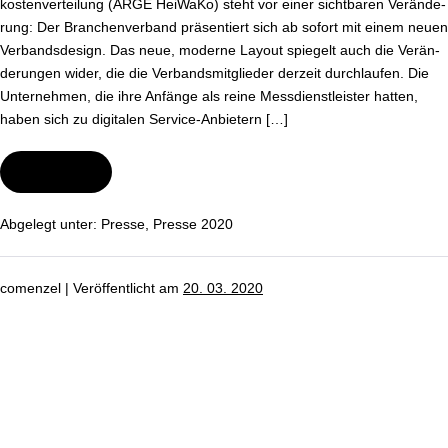
kos­ten­ver­tei­lung (ARGE HeiWaKo) steht vor einer sichtbaren Ver­än­de­
rung: Der Bran­chen­ver­band prä­sen­tiert sich ab sofort mit einem neuen
Ver­bands­de­sign. Das neue, moderne Layout spiegelt auch die Ver­än­
de­run­gen wider, die die Ver­bands­mit­glie­der derzeit durch­lau­fen. Die
Un­ter­neh­men, die ihre Anfänge als reine Mess­dienst­leis­ter hatten,
haben sich zu digitalen Ser­vice-An­bie­tern […]
Wei­ter­le­sen
ARGE
HeiWaKo
launcht
neues
Abgelegt unter:
Presse
,
Presse 2020
Ver­
bands­
de­
sign
comenzel
|
Ver­öf­fent­licht am
20. 03. 2020
Wichtige
Mitteilung
zum
Umgang
mit
dem