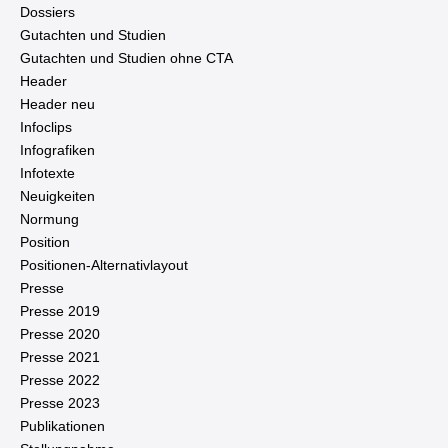
Dossiers
Gutachten und Studien
Gutachten und Studien ohne CTA
Header
Header neu
Infoclips
In­fo­gra­fi­ken
Infotexte
Neu­ig­kei­ten
Normung
Position
Po­si­tio­nen-Al­ter­na­tiv­lay­out
Presse
Presse 2019
Presse 2020
Presse 2021
Presse 2022
Presse 2023
Pu­bli­ka­tio­nen