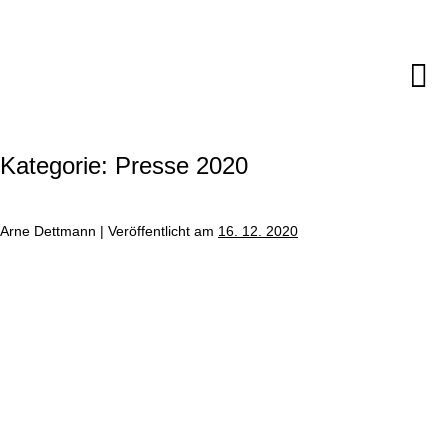
Zum
Inhalt
springen
M
Sc
Kategorie:
Presse 2020
Arne Dettmann
|
Ver­öf­fent­licht am
16. 12. 2020
Corona:
ARGE
HeiWaKo
rät
von
Selbstable­
sun­
gen