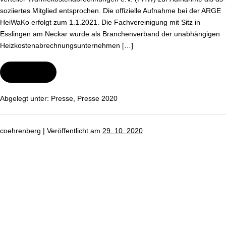
so­zi­ier­tes Mitglied ent­spro­chen. Die offizielle Aufnahme bei der ARGE
HeiWaKo erfolgt zum 1.1.2021. Die Fach­ver­ei­ni­gung mit Sitz in
Esslingen am Neckar wurde als Bran­chen­ver­band der un­ab­hän­gi­gen
Heiz­kos­ten­ab­rech­nungs­un­ter­neh­men […]
Wei­ter­le­sen
ARGE
HeiWaKo
begrüßt
neues
Abgelegt unter:
Presse
,
Presse 2020
Mitglied
co­eh­ren­berg
|
Ver­öf­fent­licht am
29. 10. 2020
Relaunch
der
ARGE
Hei­
Wa­
Ko-
Web­