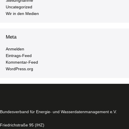
Stel­lung­nah­me
Un­ca­te­go­ri­zed
Wir in den Medien
Meta
Anmelden
Ein­trags-Feed
Kom­men­tar-Feed
WordPress.​org
Bun­des­ver­band für Energie- und Was­ser­da­ten­ma­nage­ment e.V.
Fried­rich­stra­ße 95 (IHZ)