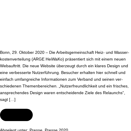
site
Bonn, 29. Oktober 2020 – Die Ar­beits­ge­mein­schaft Heiz- und Was­ser­
kos­ten­ver­tei­lung (ARGE HeiWaKo) prä­sen­tiert sich mit einem neuen
Webauf­tritt. Die neue Website überzeugt durch ein klares Design und
eine ver­bes­ser­te Nut­zer­füh­rung. Besucher erhalten hier schnell und
einfach um­fang­rei­che In­for­ma­tio­nen zum Verband und seinen ver­
schie­de­nen The­men­be­rei­chen. „Nut­zer­freund­lich­keit und ein frisches,
an­spre­chen­des Design waren ent­schei­den­de Ziele des Relaunchs“,
sagt […]
Wei­ter­le­sen
Relaunch
der
ARGE
Hei­
Abgelegt unter:
Presse
,
Presse 2020