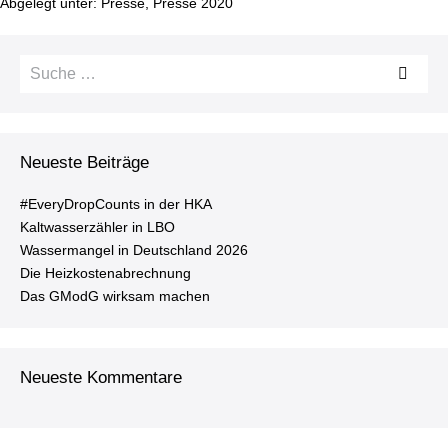
Abgelegt unter:
Presse
,
Presse 2020
mit
dem
Co­
ro­
Suche
na-
Vi­
nach:
rus
Neueste Beiträge
#Ever­y­Drop­Counts in der HKA
Kalt­was­ser­zäh­ler in LBO
Was­ser­man­gel in Deutsch­land 2026
Die Heiz­kos­ten­ab­rech­nung
Das GModG wirksam machen
Neueste Kommentare