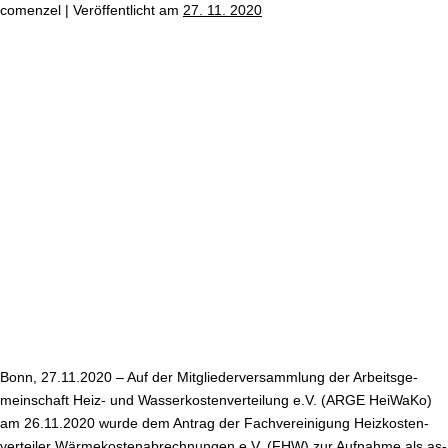
comenzel
|
Ver­öf­fent­licht am
27. 11. 2020
ab
ARGE
HeiWaKo
begrüßt
neues
Mitglied
Bonn, 27.11.2020 – Auf der Mit­glie­der­ver­samm­lung der Ar­beits­ge­
mein­schaft Heiz- und Was­ser­kos­ten­ver­tei­lung e.V. (ARGE HeiWaKo)
am 26.11.2020 wurde dem Antrag der Fach­ver­ei­ni­gung Heiz­kos­ten­
ver­tei­ler Wär­me­kos­ten­ab­rech­nun­gen e.V. (FHW) zur Aufnahme als as­