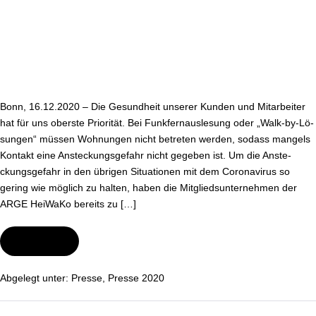
ab
Bonn, 16.12.2020 – Die Gesundheit unserer Kunden und Mit­ar­bei­ter
hat für uns oberste Priorität. Bei Funk­fern­aus­le­sung oder „Walk-by-Lö­
sun­gen“ müssen Wohnungen nicht betreten werden, sodass mangels
Kontakt eine An­ste­ckungs­ge­fahr nicht gegeben ist. Um die An­ste­
ckungs­ge­fahr in den übrigen Si­tua­tio­nen mit dem Co­ro­na­vi­rus so
gering wie möglich zu halten, haben die Mit­glieds­un­ter­neh­men der
ARGE HeiWaKo bereits zu […]
Wei­ter­le­sen
Corona:
ARGE
HeiWaKo
rät
Abgelegt unter:
Presse
,
Presse 2020
von
Selbstable­
sun­
gen