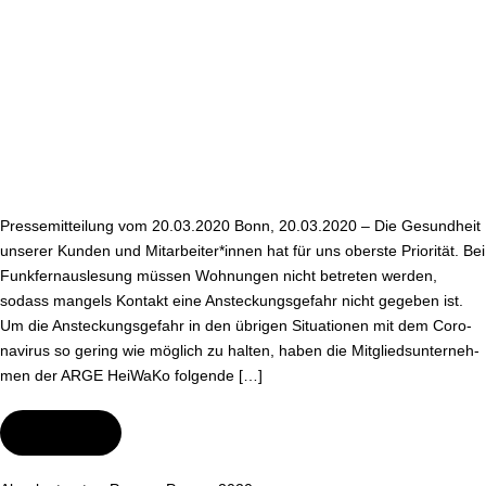
Co­
ro­
na-
Vi­
rus
Pres­se­mit­tei­lung vom 20.03.2020 Bonn, 20.03.2020 – Die Gesundheit
unserer Kunden und Mit­ar­bei­ter*innen hat für uns oberste Priorität. Bei
Funk­fern­aus­le­sung müssen Wohnungen nicht betreten werden,
sodass mangels Kontakt eine An­ste­ckungs­ge­fahr nicht gegeben ist.
Um die An­ste­ckungs­ge­fahr in den übrigen Si­tua­tio­nen mit dem Co­ro­
na­vi­rus so gering wie möglich zu halten, haben die Mit­glieds­un­ter­neh­
men der ARGE HeiWaKo folgende […]
Wei­ter­le­sen
Wichtige
Mitteilung
zum
Umgang