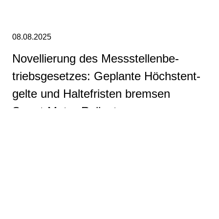
08.08.2025
No­vel­lie­rung des Mess­stel­len­be­
triebs­ge­set­zes: Geplante Höchs­tent­
gel­te und Hal­te­fris­ten bremsen
Smart-Me­ter-Roll­out aus
Mehr erfahren