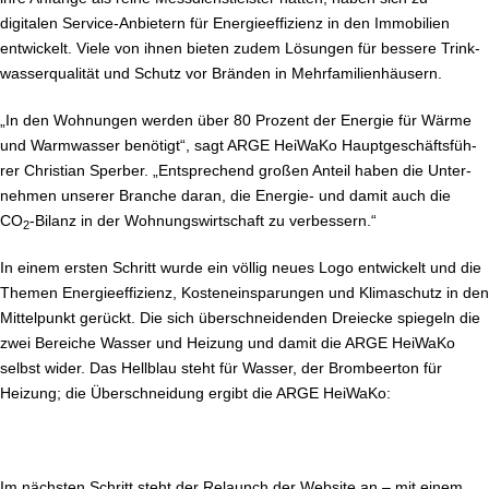
digitalen Ser­vice-An­bie­tern für En­er­gie­ef­fi­zi­enz in den Immobilien
entwickelt. Viele von ihnen bieten zudem Lösungen für bessere Trink­
was­ser­qua­li­tät und Schutz vor Bränden in Mehr­fa­mi­li­en­häu­sern.
„In den Wohnungen werden über 80 Prozent der Energie für Wärme
und Warmwasser benötigt“, sagt ARGE HeiWaKo Haupt­ge­schäfts­füh­
rer Christian Sperber. „Ent­spre­chend großen Anteil haben die Un­ter­
neh­men unserer Branche daran, die Energie- und damit auch die
CO
-Bilanz in der Woh­nungs­wirt­schaft zu verbessern.“
2
In einem ersten Schritt wurde ein völlig neues Logo entwickelt und die
Themen En­er­gie­ef­fi­zi­enz, Kos­ten­ein­spa­run­gen und Kli­ma­schutz in den
Mit­tel­punkt gerückt. Die sich über­schnei­den­den Dreiecke spiegeln die
zwei Bereiche Wasser und Heizung und damit die ARGE HeiWaKo
selbst wider. Das Hellblau steht für Wasser, der Brom­beer­ton für
Heizung; die Über­schnei­dung ergibt die ARGE HeiWaKo:
Im nächsten Schritt steht der Relaunch der Website an – mit einem