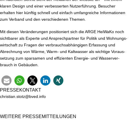
klaren Design und einer ver­bes­ser­ten Nut­zer­füh­rung. Besucher
erhalten hier künftig schnell und einfach um­fang­rei­che In­for­ma­tio­nen
zum Verband und den ver­schie­de­nen Themen.
Mit diesen Ver­än­de­run­gen po­si­tio­niert sich die ARGE HeiWaKo noch
sichtbarer als Experte und An­sprech­part­ner für Politik und Woh­nungs­
wirt­schaft zu Fragen der ver­brauchs­ab­hän­gi­gen Erfassung und
Abrechnung von Wärme, Warm- und Kaltwasser als wichtige Vor­aus­
set­zung zum sparsamen und ef­fi­zi­en­ten Energie- und Was­ser­ver­
brauch in Gebäuden.
PRES­SE­KON­TAKT
christian.​stotz@​bved.​info
WEITERE PRES­SE­MIT­TEI­LUN­GEN