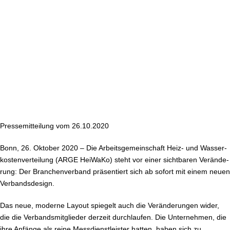
ARGE HeiWaKo launcht neues
Ver­bands­de­sign
Pres­se­mit­tei­lung vom 26.10.2020
Bonn, 26. Oktober 2020 – Die Ar­beits­ge­mein­schaft Heiz- und Was­ser­
kos­ten­ver­tei­lung (ARGE HeiWaKo) steht vor einer sichtbaren Ver­än­de­
rung: Der Bran­chen­ver­band prä­sen­tiert sich ab sofort mit einem neuen
Ver­bands­de­sign.
Das neue, moderne Layout spiegelt auch die Ver­än­de­run­gen wider,
die die Ver­bands­mit­glie­der derzeit durch­lau­fen. Die Un­ter­neh­men, die
ihre Anfänge als reine Mess­dienst­leis­ter hatten, haben sich zu