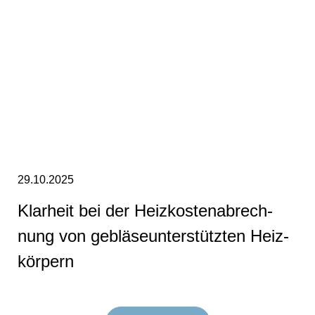
29.10.2025
Klarheit bei der Heiz­kos­ten­ab­rech­
nung von ge­blä­se­un­ter­stütz­ten Heiz­
kör­pern