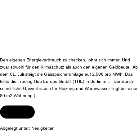
Den eigenen En­er­gie­ver­brauch zu checken, lohnt sich immer. Und
zwar sowohl für den Kli­ma­schutz als auch den eigenen Geldbeutel. Ab
dem 01. Juli steigt die Gas­spei­cher­um­la­ge auf 2,50€ pro MWh. Das
teilte die Trading Hub Europe GmbH (THE) in Berlin mit. Der durch­
schnitt­li­che Gas­ver­brauch für Heizung und Warmwasser liegt bei einer
80 m2 Wohnung […]
Wei­ter­le­sen
Die
Gas­
spei­
cher­
Abgelegt unter:
Neu­ig­kei­ten
um­
la­