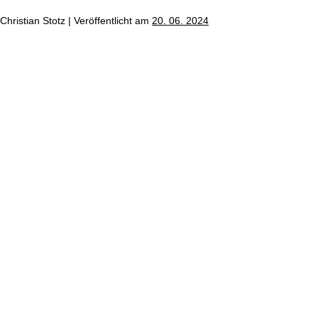
ge
steigt
Christian Stotz
|
Ver­öf­fent­licht am
20. 06. 2024
Lage
am
Woh­
nungs­
markt
bleibt
angespannt