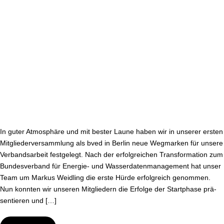
Mit­
glie­
der­
ver­
samm­
lung
des
bved
In guter Atmosphäre und mit bester Laune haben wir in unserer ersten
Mit­glie­der­ver­samm­lung als bved in Berlin neue Wegmarken für unsere
Ver­bands­ar­beit festgelegt. Nach der er­folg­rei­chen Trans­for­ma­ti­on zum
Bun­des­ver­band für Energie- und Was­ser­da­ten­ma­nage­ment hat unser
Team um Markus Weidling die erste Hürde er­folg­reich genommen.
Nun konnten wir unseren Mit­glie­dern die Erfolge der Startphase prä­
sen­tie­ren und […]