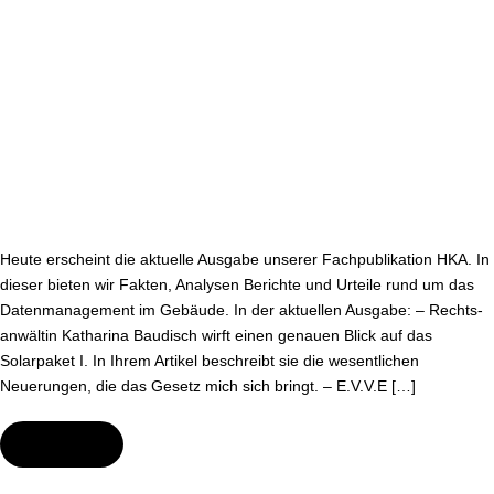
Heute erscheint die aktuelle Ausgabe unserer Fach­pu­bli­ka­ti­on HKA. In
dieser bieten wir Fakten, Analysen Berichte und Urteile rund um das
Da­ten­ma­nage­ment im Gebäude. In der aktuellen Ausgabe: – Rechts­
an­wäl­tin Katharina Baudisch wirft einen genauen Blick auf das
Solarpaket I. In Ihrem Artikel beschreibt sie die we­sent­li­chen
Neuerungen, die das Gesetz mich sich bringt. – E.V.V.E […]
Wei­ter­le­sen
Die
neue
HKA