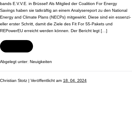
bands E.V.V.E. in Brüssel! Als Mitglied der Coalition For Energy
port
Savings haben sie tatkräftig an einem Ana­ly­se­re­port zu den National
der
Energy and Climate Plans (NECPs) mitgewirkt. Diese sind ein es­sen­zi­
„Coalition
el­ler erster Schritt, damit die Ziele des Fit For 55-Pakets und
for
REPowerEU erreicht werden können. Der Bericht legt […]
Energy
Savings“.
Wei­ter­le­sen
bved-
Part­
ner­
ver­
Abgelegt unter:
Neu­ig­kei­ten
band
E.V.V.E.
wirkt
mit
Christian Stotz
|
Ver­öf­fent­licht am
18. 04. 2024
beim
Ana­
ly­
Neuer
se­
re­
Obmann
port
der
im
„Coalition
DIN-
for
Energy
Nor­
Savings“.
mungs­