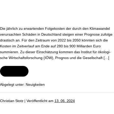
Die jährlich zu er­war­ten­den Fol­ge­kos­ten der durch den Kli­ma­wan­del
ver­ur­sach­ten Schäden in Deutsch­land steigen einer Prognose zufolge
drastisch an. Für den Zeitraum von 2022 bis 2050 könnten sich die
Kosten im Zeit­ver­lauf am Ende auf 280 bis 900 Milliarden Euro
summieren. Zu dieser Ein­schät­zung kommen das Institut für öko­lo­gi­
sche Wirt­schafts­for­schung (IÖW), Prognos und die Ge­sell­schaft […]
Wei­ter­le­sen
Kosten
durch
Kli­
ma­
Abgelegt unter:
Neu­ig­kei­ten
wan­
del
steigen
enorm
Christian Stotz
|
Ver­öf­fent­licht am
13. 06. 2024
Erste