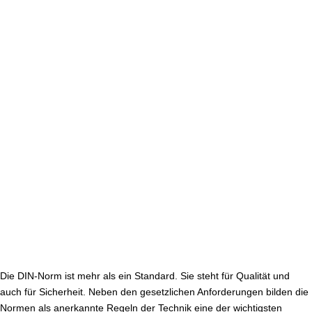
aus­
schuss
Heiz-
und
Raum­
luft­
tech­
nik
(NHRS)
Die DIN-Norm ist mehr als ein Standard. Sie steht für Qualität und
auch für Sicherheit. Neben den ge­setz­li­chen An­for­de­run­gen bilden die
Normen als anerkannte Regeln der Technik eine der wich­tigs­ten