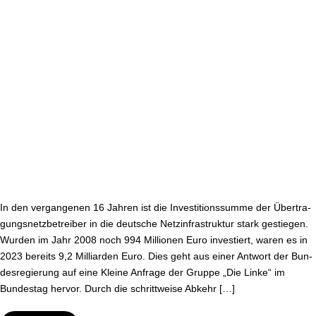
2023
In den ver­gan­ge­nen 16 Jahren ist die In­ves­ti­ti­ons­sum­me der Über­tra­
gungs­netz­be­trei­ber in die deutsche Netz­in­fra­struk­tur stark gestiegen.
Wurden im Jahr 2008 noch 994 Millionen Euro investiert, waren es in
2023 bereits 9,2 Milliarden Euro. Dies geht aus einer Antwort der Bun­
des­re­gie­rung auf eine Kleine Anfrage der Gruppe „Die Linke“ im
Bundestag hervor. Durch die schritt­wei­se Abkehr […]