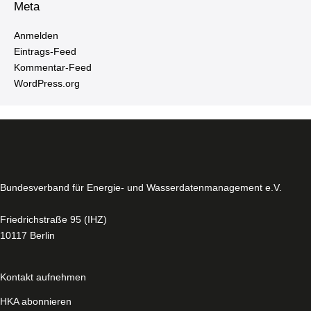
Meta
Anmelden
Ein­trags-Feed
Kom­men­tar-Feed
WordPress.​org
Bun­des­ver­band für Energie- und Was­ser­da­ten­ma­nage­ment e.V.
Fried­rich­stra­ße 95 (IHZ)
10117 Berlin
Kontakt aufnehmen
HKA abonnieren