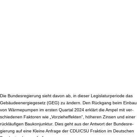
bäu­
de­
ener­
gie­
ge­
setz
bleibt
unberührt,
Wär­
me­
pum­
pen­
aus­
Die Bun­des­re­gie­rung sieht davon ab, in dieser Le­gis­la­tur­pe­ri­ode das
bau
Ge­bäu­de­ener­gie­ge­setz (GEG) zu ändern. Den Rückgang beim Einbau
stockt.
von Wär­me­pum­pen im ersten Quartal 2024 erklärt die Ampel mit ver­
schie­de­nen Faktoren wie „Vor­zieh­ef­fek­ten“, höheren Zinsen und einer
rück­läu­fi­gen Bau­kon­junk­tur. Dies geht aus der Antwort der Bun­des­re­
gie­rung auf eine Kleine Anfrage der CDU/CSU Fraktion im Deutschen