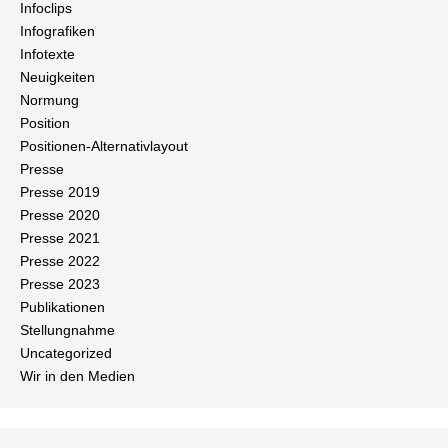
Infoclips
In­fo­gra­fi­ken
Infotexte
Neu­ig­kei­ten
Normung
Position
Po­si­tio­nen-Al­ter­na­tiv­lay­out
Presse
Presse 2019
Presse 2020
Presse 2021
Presse 2022
Presse 2023
Pu­bli­ka­tio­nen
Stel­lung­nah­me
Un­ca­te­go­ri­zed
Wir in den Medien