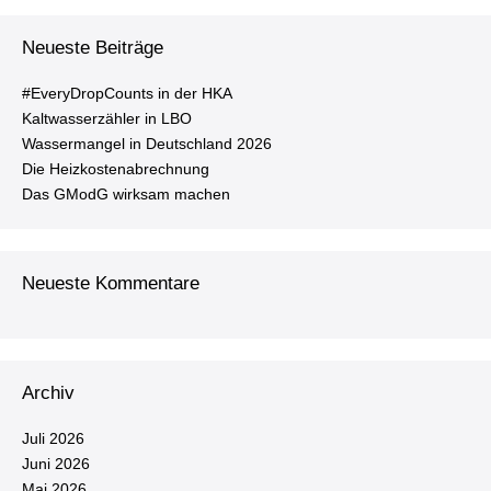
Neueste Beiträge
#Ever­y­Drop­Counts in der HKA
Kalt­was­ser­zäh­ler in LBO
Was­ser­man­gel in Deutsch­land 2026
Die Heiz­kos­ten­ab­rech­nung
Das GModG wirksam machen
Neueste Kommentare
Archiv
Juli 2026
Juni 2026
Mai 2026