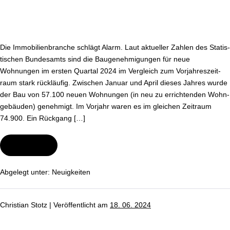
Die Im­mo­bi­li­en­bran­che schlägt Alarm. Laut aktueller Zahlen des Sta­tis­
ti­schen Bundesamts sind die Bau­ge­neh­mi­gun­gen für neue
Wohnungen im ersten Quartal 2024 im Vergleich zum Vor­jah­res­zeit­
raum stark rückläufig. Zwischen Januar und April dieses Jahres wurde
der Bau von 57.100 neuen Wohnungen (in neu zu er­rich­ten­den Wohn­
ge­bäu­den) genehmigt. Im Vorjahr waren es im gleichen Zeitraum
74.900. Ein Rückgang […]
Wei­ter­le­sen
Lage
am
Woh­
nungs­
Abgelegt unter:
Neu­ig­kei­ten
markt
bleibt
angespannt
Christian Stotz
|
Ver­öf­fent­licht am
18. 06. 2024
Ge­