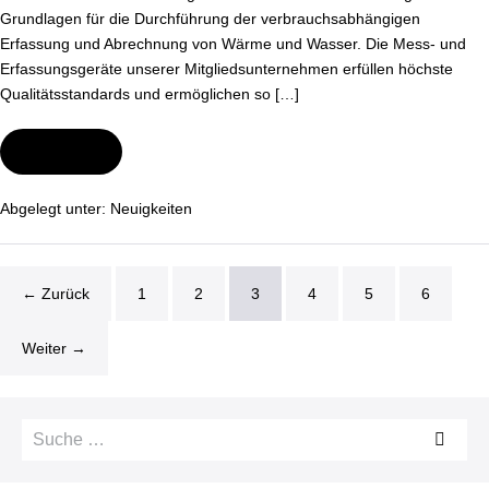
Grundlagen für die Durch­füh­rung der ver­brauchs­ab­hän­gi­gen
Erfassung und Abrechnung von Wärme und Wasser. Die Mess- und
Er­fas­sungs­ge­rä­te unserer Mit­glieds­un­ter­neh­men erfüllen höchste
Qua­li­täts­stan­dards und er­mög­li­chen so […]
Wei­ter­le­sen
Neuer
Obmann
im
DIN-
Abgelegt unter:
Neu­ig­kei­ten
Nor­
mungs­
aus­
schuss
Heiz-
← Zurück
1
2
3
4
5
6
und
Raum­
luft­
tech­
Weiter →
nik
(NHRS)
Suche
nach: