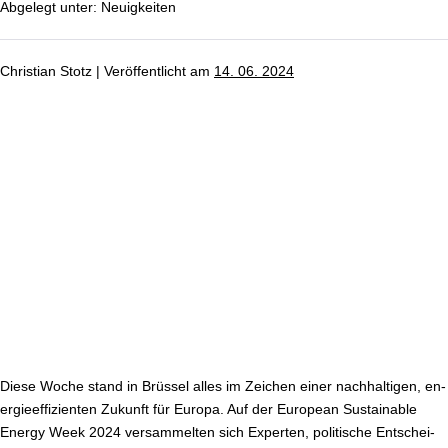
ist
Abgelegt unter:
Neu­ig­kei­ten
da!
Christian Stotz
|
Ver­öf­fent­licht am
14. 06. 2024
European
Sustainable
Energy
Week
2024
Diese Woche stand in Brüssel alles im Zeichen einer nach­hal­ti­gen, en­
er­gie­ef­fi­zi­en­ten Zukunft für Europa. Auf der European Sustainable
Energy Week 2024 ver­sam­mel­ten sich Experten, politische Ent­schei­