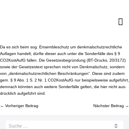
Zum
Inhalt
springen
M
Sc
Da es sich beim sog. En­sem­ble­schutz um denk­mal­schutz­recht­li­che
Auflagen handelt, dürfte dieser auch unter die Son­der­fäl­le des § 9
CO2­Kost­AufG fallen. Die Ge­set­zes­be­grün­dung (BT-Drucks, 20/3172)
sowie der Ge­set­zes­text sprechen nicht von Denk­mal­schutz, sondern
von „denk­mal­schutz­recht­li­chen Be­schrän­kun­gen“. Diese sind zudem
gem. § 9 Abs. 1 S. 2 Nr. 1 CO2­Kost­AufG nur bei­spiels­wei­se aufgeführt,
demnach könnten auch weitere Son­der­fäl­le gelten, die hier nicht aus­
drück­lich aufgeführt sind.
Bei­
← Vorheriger Beitrag
Nächster Beitrag →
trags­
na­
Suche
vi­