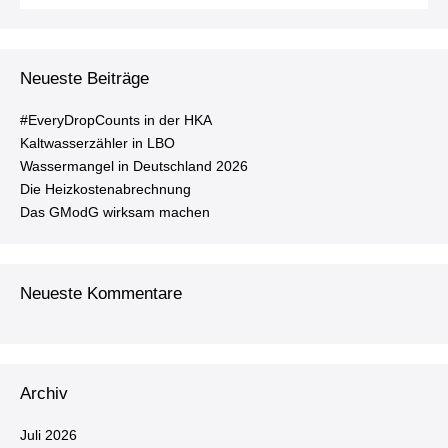
nach:
ga­
ti­
on
Neueste Beiträge
#Ever­y­Drop­Counts in der HKA
Kalt­was­ser­zäh­ler in LBO
Was­ser­man­gel in Deutsch­land 2026
Die Heiz­kos­ten­ab­rech­nung
Das GModG wirksam machen
Neueste Kommentare
Archiv
Juli 2026