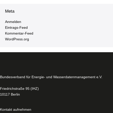
Meta
Anmelden
Ein­trags-Feed
Kom­men­tar-Feed
WordPress.​org
Bun­des­ver­band für Energie- und Was­ser­da­ten­ma­nage­ment e.V.
Fried­rich­stra­ße 95 (IHZ)
10117 Berlin
Kontakt aufnehmen