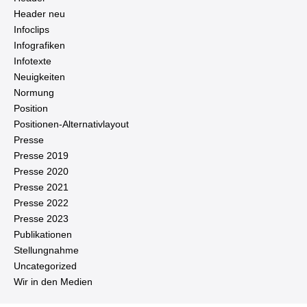
Header neu
Infoclips
In­fo­gra­fi­ken
Infotexte
Neu­ig­kei­ten
Normung
Position
Po­si­tio­nen-Al­ter­na­tiv­lay­out
Presse
Presse 2019
Presse 2020
Presse 2021
Presse 2022
Presse 2023
Pu­bli­ka­tio­nen
Stel­lung­nah­me
Un­ca­te­go­ri­zed
Wir in den Medien