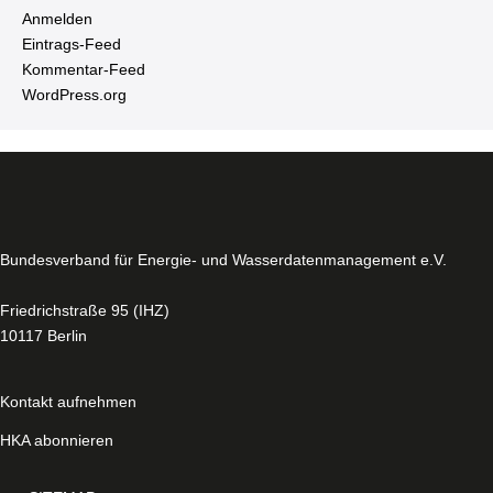
Anmelden
Ein­trags-Feed
Kom­men­tar-Feed
WordPress.​org
Bun­des­ver­band für Energie- und Was­ser­da­ten­ma­nage­ment e.V.
Fried­rich­stra­ße 95 (IHZ)
10117 Berlin
Kontakt aufnehmen
HKA abonnieren