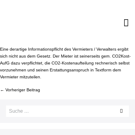
Zum
Inhalt
springen
M
Sc
Eine derartige In­for­ma­ti­ons­pflicht des Vermieters / Verwalters ergibt
sich nicht aus dem Gesetz. Der Mieter ist sei­ner­seits gem. CO2­Kost­
AufG dazu ver­pflich­tet, die CO2-Kos­ten­auf­tei­lung rech­ne­risch selbst
vor­zu­neh­men und seinen Er­stat­tungs­an­spruch in Textform dem
Vermieter mit­zu­tei­len.
Bei­
← Vorheriger Beitrag
trags­
na­
Suche
vi­
nach:
ga­
ti­
on