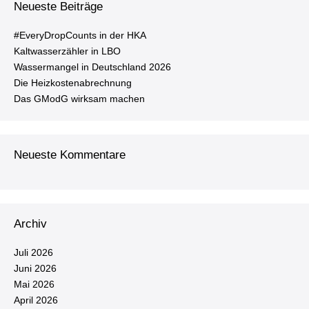
Neueste Beiträge
#Ever­y­Drop­Counts in der HKA
Kalt­was­ser­zäh­ler in LBO
Was­ser­man­gel in Deutsch­land 2026
Die Heiz­kos­ten­ab­rech­nung
Das GModG wirksam machen
Neueste Kommentare
Archiv
Juli 2026
Juni 2026
Mai 2026
April 2026