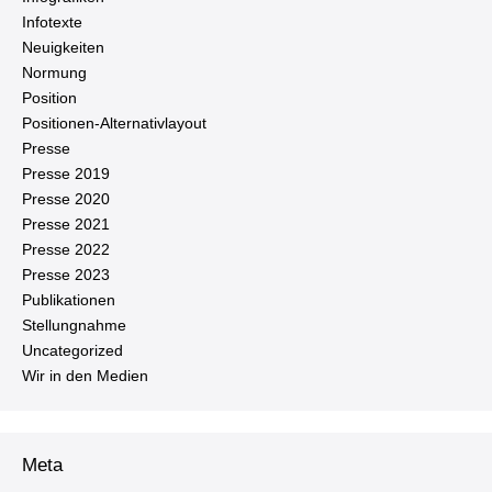
Infotexte
Neu­ig­kei­ten
Normung
Position
Po­si­tio­nen-Al­ter­na­tiv­lay­out
Presse
Presse 2019
Presse 2020
Presse 2021
Presse 2022
Presse 2023
Pu­bli­ka­tio­nen
Stel­lung­nah­me
Un­ca­te­go­ri­zed
Wir in den Medien
Meta