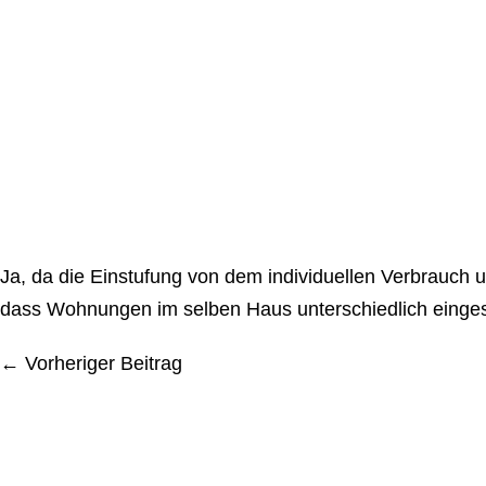
Zum
Inhalt
springen
Ja, da die Einstufung von dem in­di­vi­du­el­len Verbrau
dass Wohnungen im selben Haus un­ter­schied­lich einge
Bei­
← Vorheriger Beitrag
trags­
na­
vi­