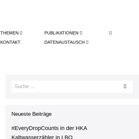
SU­
THEMEN
PU­BLI­KA­TIO­NEN
CHE-
KONTAKT
DA­TEN­AUS­TAUSCH
SCHAL­
TER
Suche
nach:
Neueste Beiträge
#Ever­y­Drop­Counts in der HKA
Kalt­was­ser­zäh­ler in LBO