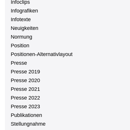
Infoclips
In­fo­gra­fi­ken
Infotexte
Neu­ig­kei­ten
Normung
Position
Po­si­tio­nen-Al­ter­na­tiv­lay­out
Presse
Presse 2019
Presse 2020
Presse 2021
Presse 2022
Presse 2023
Pu­bli­ka­tio­nen
Stel­lung­nah­me