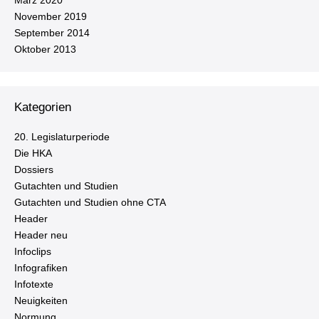
März 2020
November 2019
September 2014
Oktober 2013
Kategorien
20. Le­gis­la­tur­pe­ri­ode
Die HKA
Dossiers
Gutachten und Studien
Gutachten und Studien ohne CTA
Header
Header neu
Infoclips
In­fo­gra­fi­ken
Infotexte
Neu­ig­kei­ten
Normung