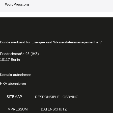
WordPress.​org
Bun­des­ver­band für Energie- und Was­ser­da­ten­ma­nage­ment e.V.
Fried­rich­stra­ße 95 (IHZ)
10117 Berlin
Kontakt aufnehmen
HKA abonnieren
SITEMAP
RE­S­PON­SI­BLE LOBBYING
IMPRESSUM
DA­TEN­SCHUTZ