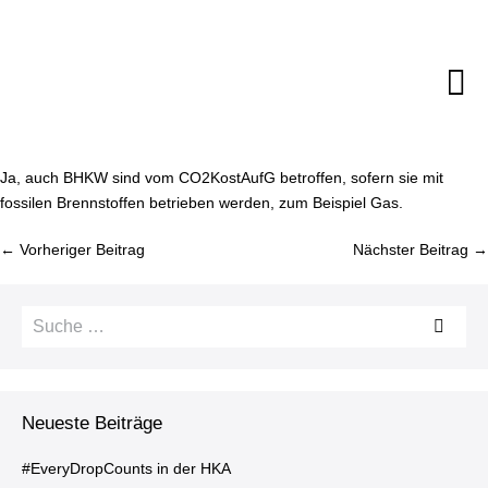
Zum
Inhalt
springen
M
Sc
Ja, auch BHKW sind vom CO2­Kost­AufG betroffen, sofern sie mit
fossilen Brenn­stof­fen betrieben werden, zum Beispiel Gas.
Bei­
← Vorheriger Beitrag
Nächster Beitrag →
trags­
na­
Suche
vi­
nach:
ga­
ti­
on
Neueste Beiträge
#Ever­y­Drop­Counts in der HKA