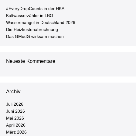
#Ever­y­Drop­Counts in der HKA
Kalt­was­ser­zäh­ler in LBO
Was­ser­man­gel in Deutsch­land 2026
Die Heiz­kos­ten­ab­rech­nung
Das GModG wirksam machen
Neueste Kommentare
Archiv
Juli 2026
Juni 2026
Mai 2026
April 2026
März 2026