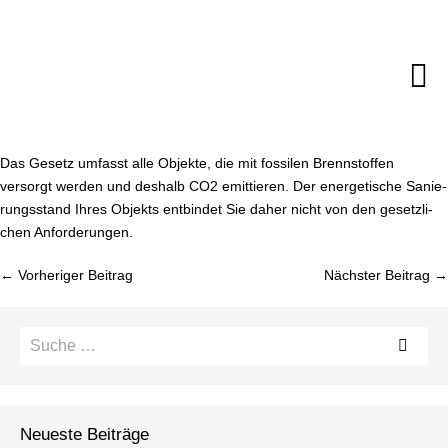
Zum
Inhalt
springen
M
Sc
Das Gesetz umfasst alle Objekte, die mit fossilen Brenn­stof­fen
versorgt werden und deshalb CO2 emittieren. Der en­er­ge­ti­sche Sa­nie­
rungs­stand Ihres Objekts entbindet Sie daher nicht von den ge­setz­li­
chen An­for­de­run­gen.
Bei­
← Vorheriger Beitrag
Nächster Beitrag →
trags­
na­
Suche
vi­
nach:
ga­
ti­
on
Neueste Beiträge