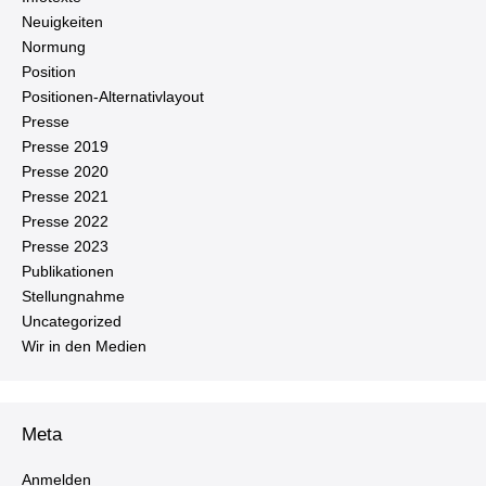
Neu­ig­kei­ten
Normung
Position
Po­si­tio­nen-Al­ter­na­tiv­lay­out
Presse
Presse 2019
Presse 2020
Presse 2021
Presse 2022
Presse 2023
Pu­bli­ka­tio­nen
Stel­lung­nah­me
Un­ca­te­go­ri­zed
Wir in den Medien
Meta
Anmelden