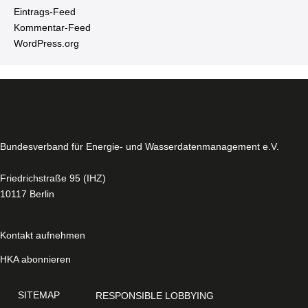
Ein­trags-Feed
Kom­men­tar-Feed
WordPress.​org
Bun­des­ver­band für Energie- und Was­ser­da­ten­ma­nage­ment e.V.
Fried­rich­stra­ße 95 (IHZ)
10117 Berlin
Kontakt aufnehmen
HKA abonnieren
SITEMAP
RE­S­PON­SI­BLE LOBBYING