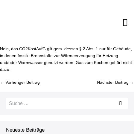
Zum
Inhalt
springen
M
Sc
Nein, das CO2­Kost­AufG gilt gem. dessen § 2 Abs. 1 nur für Gebäude,
in denen fossile Brenn­stof­fe zur Wär­me­er­zeu­gung für Heizung
und/oder Warmwasser genutzt werden. Gas zum Kochen gehört nicht
dazu.
Bei­
← Vorheriger Beitrag
Nächster Beitrag →
trags­
na­
Suche
vi­
nach:
ga­
ti­
on
Neueste Beiträge