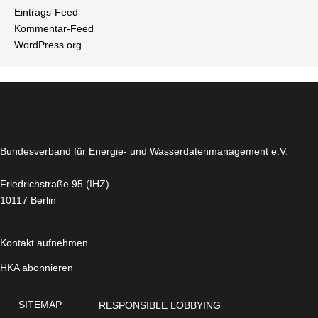
Ein­trags-Feed
Kom­men­tar-Feed
WordPress.​org
Bun­des­ver­band für Energie- und Was­ser­da­ten­ma­nage­ment e.V.
Fried­rich­stra­ße 95 (IHZ)
10117 Berlin
Kontakt aufnehmen
HKA abonnieren
SITEMAP
RE­S­PON­SI­BLE LOBBYING