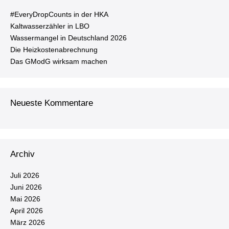
#Ever­y­Drop­Counts in der HKA
Kalt­was­ser­zäh­ler in LBO
Was­ser­man­gel in Deutsch­land 2026
Die Heiz­kos­ten­ab­rech­nung
Das GModG wirksam machen
Neueste Kommentare
Archiv
Juli 2026
Juni 2026
Mai 2026
April 2026
März 2026