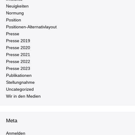
Neu­ig­kei­ten
Normung
Position
Po­si­tio­nen-Al­ter­na­tiv­lay­out
Presse
Presse 2019
Presse 2020
Presse 2021
Presse 2022
Presse 2023
Pu­bli­ka­tio­nen
Stel­lung­nah­me
Un­ca­te­go­ri­zed
Wir in den Medien
Meta
Anmelden