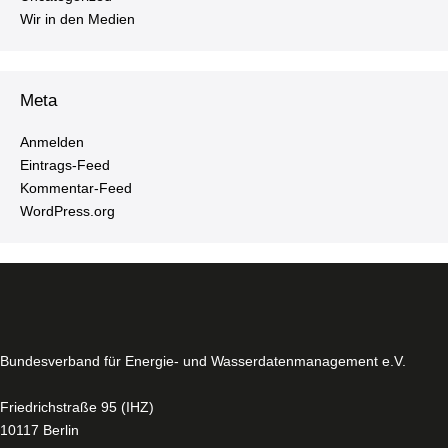
Wir in den Medien
Meta
Anmelden
Ein­trags-Feed
Kom­men­tar-Feed
WordPress.​org
Bun­des­ver­band für Energie- und Was­ser­da­ten­ma­nage­ment e.V.
Fried­rich­stra­ße 95 (IHZ)
10117 Berlin