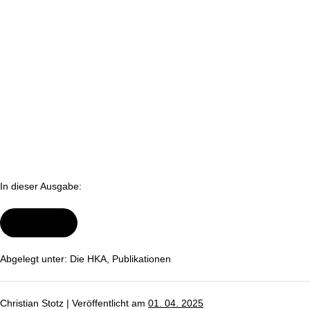
In dieser Ausgabe:
Wei­ter­le­sen
Die
neue
HKA:
Der
Abgelegt unter:
Die HKA
,
Pu­bli­ka­tio­nen
Clean
Industrial
Deal
Christian Stotz
|
Ver­öf­fent­licht am
01. 04. 2025