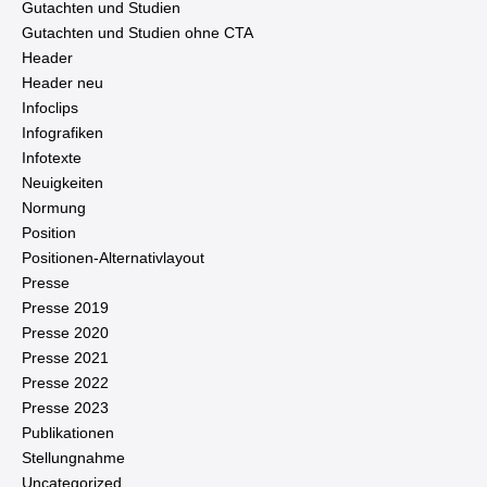
Gutachten und Studien
Gutachten und Studien ohne CTA
Header
Header neu
Infoclips
In­fo­gra­fi­ken
Infotexte
Neu­ig­kei­ten
Normung
Position
Po­si­tio­nen-Al­ter­na­tiv­lay­out
Presse
Presse 2019
Presse 2020
Presse 2021
Presse 2022
Presse 2023
Pu­bli­ka­tio­nen
Stel­lung­nah­me
Un­ca­te­go­ri­zed