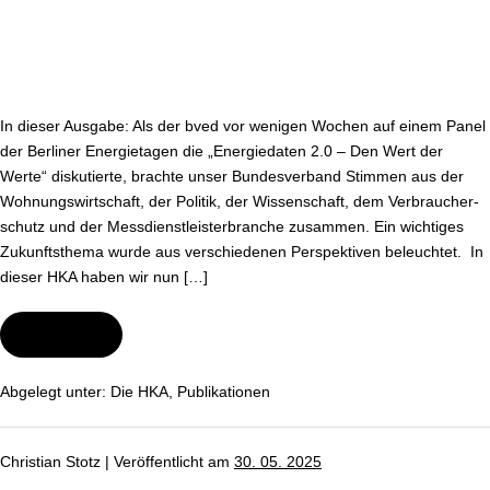
In dieser Ausgabe: Als der bved vor wenigen Wochen auf einem Panel
der Berliner En­er­gie­ta­gen die „En­er­gie­da­ten 2.0 – Den Wert der
Werte“ dis­ku­tier­te, brachte unser Bun­des­ver­band Stimmen aus der
Woh­nungs­wirt­schaft, der Politik, der Wis­sen­schaft, dem Ver­brau­cher­
schutz und der Mess­dienst­leis­ter­bran­che zusammen. Ein wichtiges
Zu­kunfts­the­ma wurde aus ver­schie­de­nen Per­spek­ti­ven beleuchtet. In
dieser HKA haben wir nun […]
Wei­ter­le­sen
HKA-
Spe­
zi­
al:
Abgelegt unter:
Die HKA
,
Pu­bli­ka­tio­nen
Die
Berliner
En­
er­
Christian Stotz
|
Ver­öf­fent­licht am
30. 05. 2025
gie­
ta­