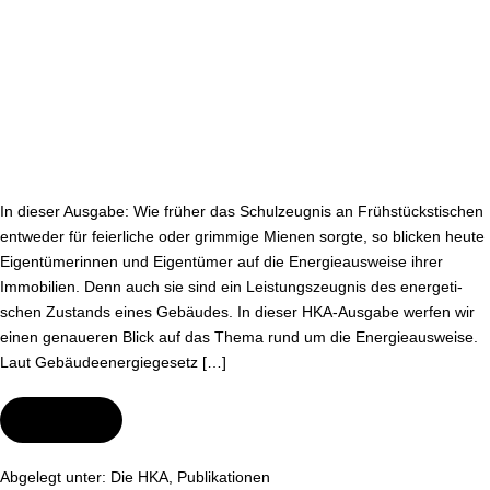
In dieser Ausgabe: Wie früher das Schul­zeug­nis an Früh­stücks­ti­schen
entweder für feierliche oder grimmige Mienen sorgte, so blicken heute
Ei­gen­tü­me­rin­nen und Eigentümer auf die En­er­gie­aus­wei­se ihrer
Immobilien. Denn auch sie sind ein Leis­tungs­zeug­nis des en­er­ge­ti­
schen Zustands eines Gebäudes. In dieser HKA-Aus­ga­be werfen wir
einen genaueren Blick auf das Thema rund um die En­er­gie­aus­wei­se.
Laut Ge­bäu­de­ener­gie­ge­setz […]
Wei­ter­le­sen
Die
neue
HKA:
En­
Abgelegt unter:
Die HKA
,
Pu­bli­ka­tio­nen
er­