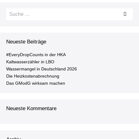
Suche
nach:
Neueste Beiträge
#Ever­y­Drop­Counts in der HKA
Kalt­was­ser­zäh­ler in LBO
Was­ser­man­gel in Deutsch­land 2026
Die Heiz­kos­ten­ab­rech­nung
Das GModG wirksam machen
Neueste Kommentare