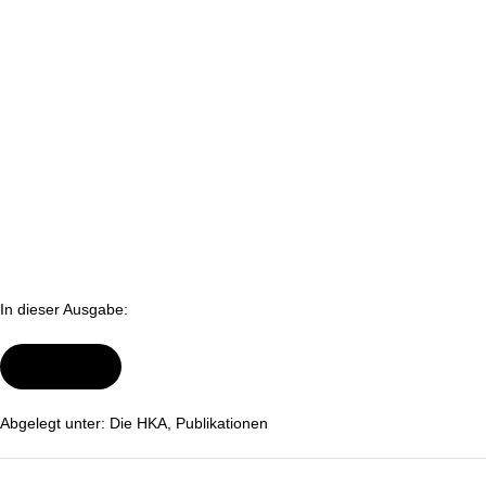
In dieser Ausgabe:
Wei­ter­le­sen
Die
neue
HKA:
Über
Abgelegt unter:
Die HKA
,
Pu­bli­ka­tio­nen
Wärme
und
Wärmewende