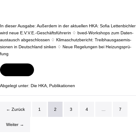
In dieser Ausgabe: Außerdem in der aktuellen HKA: Sofia Let­ten­bich­ler
wird neue E.V.V.E.-Ge­schäfts­füh­re­rin ♢ bved-Work­shops zum Da­ten­
aus­tausch ab­ge­schlos­sen ♢ Kli­ma­schutz­be­richt: Treib­haus­gas­emis­
sio­nen in Deutsch­land sinken ♢ Neue Regelungen bei Hei­zungs­prü­
fung
Wei­ter­le­sen
HKA
09/2024
–
Titelthema
Abgelegt unter:
Die HKA
,
Pu­bli­ka­tio­nen
„In­
no­
va­
ti­
ves
← Zurück
1
2
3
4
…
7
En­
er­
gie­
pro­
Weiter →
jekt“