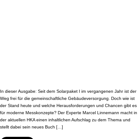
In dieser Ausgabe: Seit dem Solarpaket I im ver­gan­ge­nen Jahr ist der
Weg frei für die ge­mein­schaft­li­che Ge­bäu­de­ver­sor­gung. Doch wie ist
der Stand heute und welche Her­aus­for­de­run­gen und Chancen gibt es
für moderne Mess­kon­zep­te? Der Experte Marcel Linnemann macht in
der aktuellen HKA einen in­halt­li­chen Aufschlag zu dem Thema und
stellt dabei sein neues Buch […]