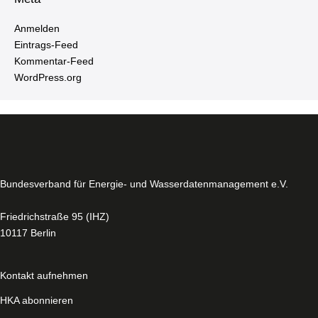
Anmelden
Ein­trags-Feed
Kom­men­tar-Feed
WordPress.​org
Bun­des­ver­band für Energie- und Was­ser­da­ten­ma­nage­ment e.V.
Fried­rich­stra­ße 95 (IHZ)
10117 Berlin
Kontakt aufnehmen
HKA abonnieren