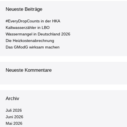
on
Neueste Beiträge
#Ever­y­Drop­Counts in der HKA
Kalt­was­ser­zäh­ler in LBO
Was­ser­man­gel in Deutsch­land 2026
Die Heiz­kos­ten­ab­rech­nung
Das GModG wirksam machen
Neueste Kommentare
Archiv
Juli 2026
Juni 2026
Mai 2026