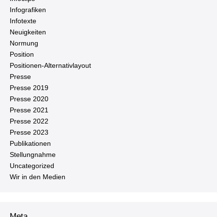
In­fo­gra­fi­ken
Infotexte
Neu­ig­kei­ten
Normung
Position
Po­si­tio­nen-Al­ter­na­tiv­lay­out
Presse
Presse 2019
Presse 2020
Presse 2021
Presse 2022
Presse 2023
Pu­bli­ka­tio­nen
Stel­lung­nah­me
Un­ca­te­go­ri­zed
Wir in den Medien
Meta