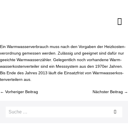
Zum
Inhalt
springen
M
Sc
Ein Warm­was­ser­ver­brauch muss nach den Vorgaben der Heiz­kos­ten­
ver­ord­nung gemessen werden. Zulässig und geeignet sind dafür nur
geeichte Warm­was­ser­zäh­ler. Ge­le­gent­lich noch vorhandene Warm­
was­ser­kos­ten­ver­tei­ler sind ein Messsystem aus den 1970er Jahren.
Bis Ende des Jahres 2013 läuft die Ein­satz­frist von Warm­was­ser­kos­
ten­ver­tei­lern aus.
Bei­
← Vorheriger Beitrag
Nächster Beitrag →
trags­
na­
Suche
vi­
nach:
ga­
ti­