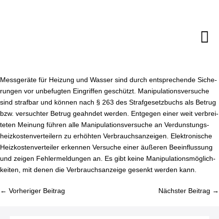
Zum
Inhalt
springen
M
Sc
Messgeräte für Heizung und Wasser sind durch ent­spre­chen­de Si­che­
run­gen vor unbefugten Eingriffen geschützt. Ma­ni­pu­la­ti­ons­ver­su­che
sind strafbar und können nach § 263 des Straf­ge­setz­buchs als Betrug
bzw. versuchter Betrug geahndet werden. Entgegen einer weit ver­brei­
te­ten Meinung führen alle Ma­ni­pu­la­ti­ons­ver­su­che an Ver­duns­tungs­
heiz­kos­ten­ver­tei­lern zu erhöhten Ver­brauchs­an­zei­gen. Elek­tro­ni­sche
Heiz­kos­ten­ver­tei­ler erkennen Versuche einer äußeren Be­ein­flus­sung
und zeigen Feh­ler­mel­dun­gen an. Es gibt keine Ma­ni­pu­la­ti­ons­mög­lich­
kei­ten, mit denen die Ver­brauchs­an­zei­ge gesenkt werden kann.
Bei­
← Vorheriger Beitrag
Nächster Beitrag →
trags­
na­