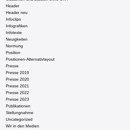
Header
Header neu
Infoclips
In­fo­gra­fi­ken
Infotexte
Neu­ig­kei­ten
Normung
Position
Po­si­tio­nen-Al­ter­na­tiv­lay­out
Presse
Presse 2019
Presse 2020
Presse 2021
Presse 2022
Presse 2023
Pu­bli­ka­tio­nen
Stel­lung­nah­me
Un­ca­te­go­ri­zed
Wir in den Medien