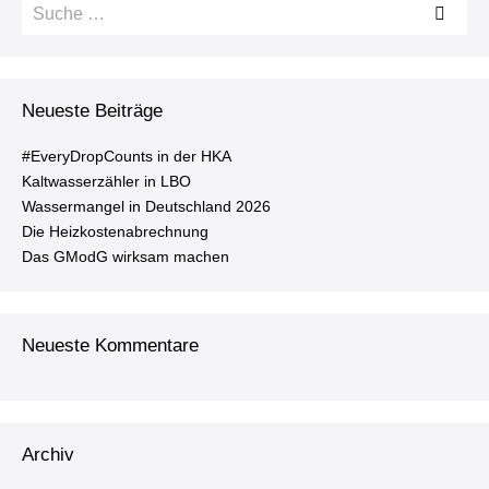
Suche
vi­
nach:
ga­
ti­
on
Neueste Beiträge
#Ever­y­Drop­Counts in der HKA
Kalt­was­ser­zäh­ler in LBO
Was­ser­man­gel in Deutsch­land 2026
Die Heiz­kos­ten­ab­rech­nung
Das GModG wirksam machen
Neueste Kommentare
Archiv