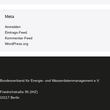
Meta
Anmelden
Ein­trags-Feed
Kom­men­tar-Feed
WordPress.​org
Bun­des­ver­band für Energie- und Was­ser­da­ten­ma­nage­ment e.V.
Fried­rich­stra­ße 95 (IHZ)
10117 Berlin