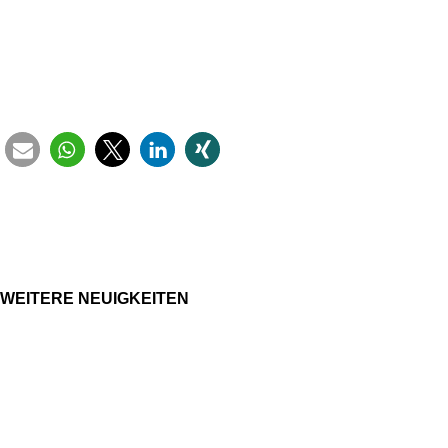
WEITERE NEU­IG­KEI­TEN