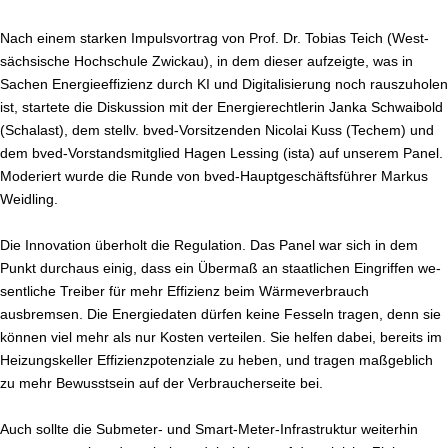
Nach einem starken Im­puls­vor­trag von Prof. Dr. Tobias Teich (
West­
säch­si­sche Hochschule Zwickau
), in dem dieser aufzeigte, was in
Sachen En­er­gie­ef­fi­zi­enz durch KI und Di­gi­ta­li­sie­rung noch raus­zu­ho­len
ist, startete die Diskussion mit der En­er­gie­recht­le­rin
Janka Schwaibold
(
Schalast
), dem stellv. bved-Vor­sit­zen­den
Nicolai Kuss
(
Techem
) und
dem bved-Vor­stands­mit­glied
Hagen Lessing
(
ista
) auf unserem Panel.
Moderiert wurde die Runde von bved-Haupt­ge­schäfts­füh­rer
Markus
Weidling
.
Die Innovation überholt die Regulation. Das Panel war sich in dem
Punkt durchaus einig, dass ein Übermaß an staat­li­chen Eingriffen we­
sent­li­che Treiber für mehr Effizienz beim Wär­me­ver­brauch
ausbremsen. Die En­er­gie­da­ten dürfen keine Fesseln tragen, denn sie
können viel mehr als nur Kosten verteilen. Sie helfen dabei, bereits im
Hei­zungs­kel­ler Ef­fi­zi­enz­po­ten­zia­le zu heben, und tragen maßgeblich
zu mehr Be­wusst­sein auf der Ver­brau­cher­sei­te bei.
Auch sollte die Submeter- und Smart-Me­ter-In­fra­struk­tur weiterhin