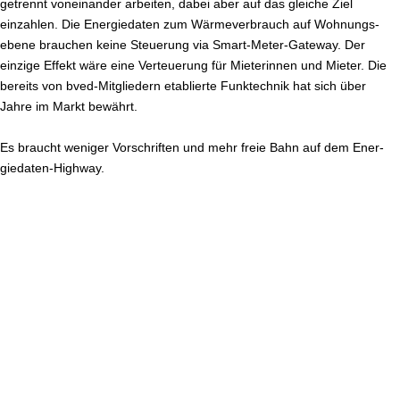
getrennt von­ein­an­der arbeiten, dabei aber auf das gleiche Ziel
einzahlen. Die En­er­gie­da­ten zum Wär­me­ver­brauch auf Woh­nungs­
ebe­ne brauchen keine Steuerung via Smart-Me­ter-Gate­way. Der
einzige Effekt wäre eine Ver­teue­rung für Mie­te­rin­nen und Mieter. Die
bereits von bved-Mit­glie­dern etablierte Funk­tech­nik hat sich über
Jahre im Markt bewährt.
Es braucht weniger Vor­schrif­ten und mehr freie Bahn auf dem En­er­
gie­da­ten-High­way.