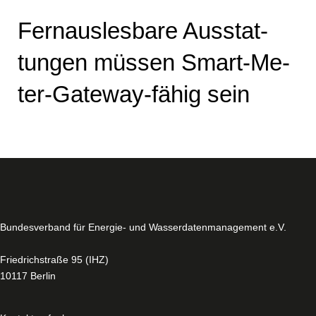
Fern­aus­les­ba­re Aus­stat­
tun­gen müssen Smart-Me­
ter-Gate­way-fä­hig sein
Bun­des­ver­band für Energie- und Was­ser­da­ten­ma­nage­ment e.V.
Fried­rich­stra­ße 95 (IHZ)
10117 Berlin