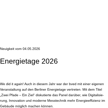
Neuigkeit vom 04.05.2026
En­er­gie­ta­ge 2026
We did it again! Auch in diesem Jahr war der bved mit einer eigenen
Ver­an­stal­tung auf den Berliner En­er­gie­ta­ge vertreten. Mit dem Titel
„Zwei Pfade – Ein Ziel“ dis­ku­tier­te das Panel darüber, wie Di­gi­ta­li­sie­
rung, Innovation und moderne Mess­tech­nik mehr En­er­gie­ef­fi­zi­enz im
Gebäude möglich machen können.