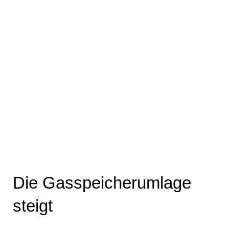
Die Gas­spei­cher­um­la­ge
steigt