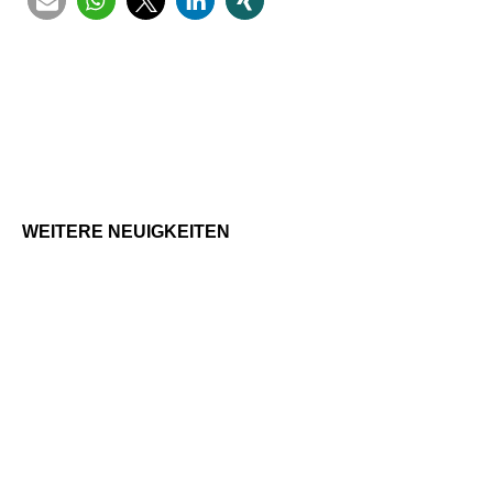
WEITERE NEU­IG­KEI­TEN