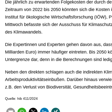
Die jährlich zu er­war­ten­den Fol­ge­kos­ten der durch
Zeitraum von 2022 bis 2050 könnten sich die Kosten i
Institut für öko­lo­gi­sche Wirt­schafts­for­schung (IÖW),
Mittwoch befasste sich der Ausschuss für Kli­ma­schutz
des Kli­ma­wan­dels.
Die Ex­per­tin­nen und Experten gehen davon aus, dass k
Milliarden Euro) immer häufiger eintreten. Bis 2050 könn
Un­ter­gren­ze dar, denn in die Be­rech­nun­gen sind ledig
Neben den direkten schlagen auch die indirekten Kli­ma­s
Ar­beits­pro­duk­ti­vi­täts­ein­bu­ßen. Darüber hinaus ve
z.B. den Verlust von Bio­di­ver­si­tät, Ge­sund­heits­be­ein­
Quelle: hib 411/2024