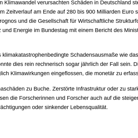
 den Kli­ma­wan­del ver­ur­sach­ten Schäden in Deutsch­land
m Zeit­ver­lauf am Ende auf 280 bis 900 Milliarden Eur
 Prognos und die Ge­sell­schaft für Wirt­schaft­li­che Struk­
 und Energie im Bundestag mit einem Bericht des Mi­nis­te
li­ma­ka­ta­stro­phen­be­ding­te Scha­dens­aus­ma­ße wie d
te dies rein rech­ne­risch sogar jährlich der Fall sein. Di
lich Kli­ma­wir­kun­gen ein­ge­flos­sen, die monetär zu erfas
chä­den zu Buche. Zerstörte In­fra­struk­tur oder zu starke 
rwiesen die For­sche­rin­nen und Forscher auch auf die steige
träch­ti­gun­gen oder sinkender Le­bens­qua­li­tät.