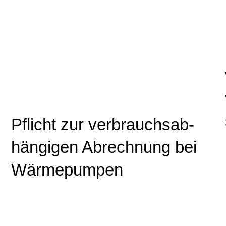
Pflicht zur ver­brauchs­ab­
hän­gi­gen Abrechnung bei
Wär­me­pum­pen