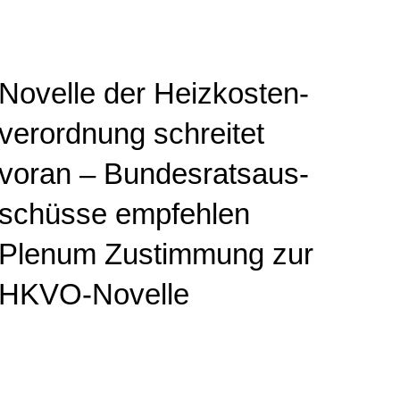
Novelle der Heiz­kos­ten­
ver­ord­nung schreitet
voran – Bun­des­rats­aus­
schüs­se empfehlen
Plenum Zustimmung zur
HKVO-No­vel­le