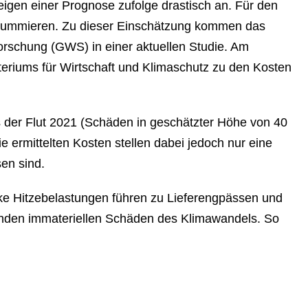
 steigen einer Prognose zufolge drastisch an. Für den
o summieren. Zu dieser Ein­schät­zung kommen das
tur­for­schung (GWS) in einer aktuellen Studie. Am
­ri­ums für Wirtschaft und Kli­ma­schutz zu den Kosten
as der Flut 2021 (Schäden in ge­schätz­ter Höhe von 40
e er­mit­tel­ten Kosten stellen dabei jedoch nur eine
sen sind.
Hit­ze­be­las­tun­gen führen zu Lie­fer­eng­päs­sen und
nden im­ma­te­ri­el­len Schäden des Kli­ma­wan­dels. So