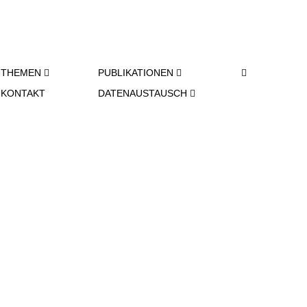
SU­
THEMEN
PU­BLI­KA­TIO­NEN
CHE-
KONTAKT
DA­TEN­AUS­TAUSCH
SCHAL­
TER