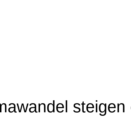
ma­wan­del steige