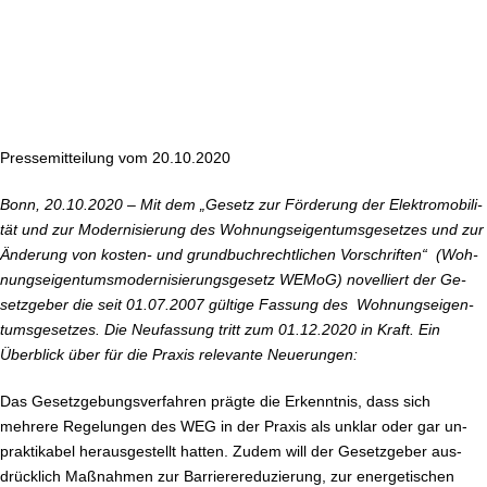
tums­ge­set­zes
Pres­se­mit­tei­lung vom 20.10.2020
Bonn, 20.10.2020 – Mit dem „Gesetz zur Förderung der Elek­tro­mo­bi­li­
tät und zur Mo­der­ni­sie­rung des Woh­nungs­ei­gen­tums­ge­set­zes und zur
Änderung von kosten- und grund­buch­recht­li­chen Vor­schrif­ten“ (Woh­
nungs­ei­gen­tums­mo­der­ni­sie­run­g­s­g­e­s­e­tz WEMoG) novelliert der Ge­
setz­ge­ber die seit 01.07.2007 gültige Fassung des Woh­nungs­ei­gen­
tums­ge­set­zes. Die Neufassung tritt zum 01.12.2020 in Kraft. Ein
Überblick über für die Praxis relevante Neuerungen:
Das Ge­setz­ge­bungs­ver­fah­ren prägte die Erkenntnis, dass sich
mehrere Regelungen des WEG in der Praxis als unklar oder gar un­
prak­ti­ka­bel her­aus­ge­stellt hatten. Zudem will der Ge­setz­ge­ber aus­
drück­lich Maßnahmen zur Bar­rie­re­re­du­zie­rung, zur en­er­ge­ti­schen