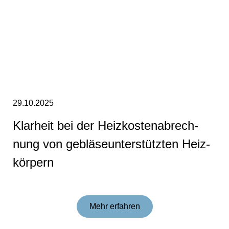
29.10.2025
Klarheit bei der Heiz­kos­ten­ab­rech­
nung von ge­blä­se­un­ter­stütz­ten Heiz­
kör­pern
Mehr erfahren