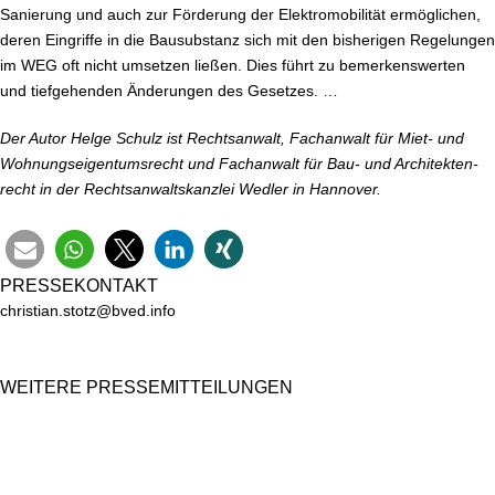
Sanierung und auch zur Förderung der Elek­tro­mo­bi­li­tät er­mög­li­chen,
deren Eingriffe in die Bau­sub­stanz sich mit den bisherigen Regelungen
im WEG oft nicht umsetzen ließen. Dies führt zu be­mer­kens­wer­ten
und tief­ge­hen­den Änderungen des Gesetzes. …
Der Autor Helge Schulz ist Rechts­an­walt, Fachanwalt für Miet- und
Woh­nungs­ei­gen­tums­recht und Fachanwalt für Bau- und Ar­chi­tek­ten­
recht in der Rechts­an­walts­kanz­lei Wedler in Hannover.
PRES­SE­KON­TAKT
christian.​stotz@​bved.​info
WEITERE PRES­SE­MIT­TEI­LUN­GEN