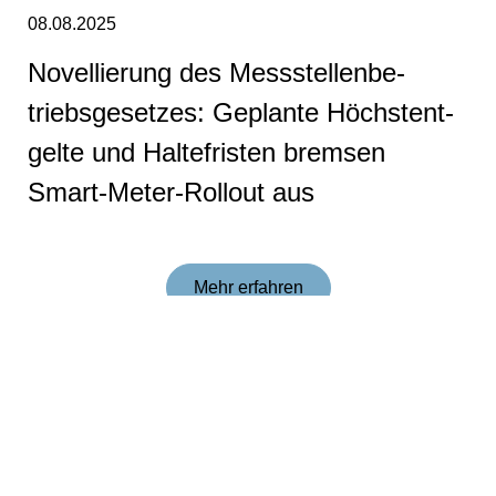
08.08.2025
No­vel­lie­rung des Mess­stel­len­be­
triebs­ge­set­zes: Geplante Höchs­tent­
gel­te und Hal­te­fris­ten bremsen
Smart-Me­ter-Roll­out aus
Mehr erfahren