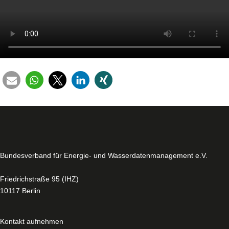
Bun­des­ver­band für Energie- und Was­ser­da­ten­ma­nage­ment e.V.
Fried­rich­stra­ße 95 (IHZ)
10117 Berlin
Kontakt aufnehmen