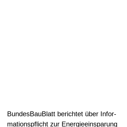
Bun­des­Bau­Blatt berichtet über In­for­
ma­ti­ons­pflicht zur En­er­gie­ein­spa­rung