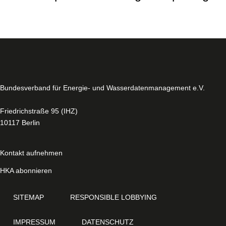
Bun­des­ver­band für Energie- und Was­ser­da­ten­ma­nage­ment e.V.
Fried­rich­stra­ße 95 (IHZ)
10117 Berlin
Kontakt aufnehmen
HKA abonnieren
SITEMAP
RE­S­PON­SI­BLE LOBBYING
IMPRESSUM
DA­TEN­SCHUTZ