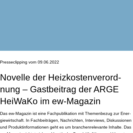
Pres­se­clip­ping vom 09.06.2022
Novelle der Heiz­kos­ten­ver­ord­
nung – Gast­bei­trag der ARGE
HeiWaKo im ew-Magazin
Das
ew-Magazin
ist eine Fach­pu­bli­ka­ti­on mit The­men­be­zug zur En­er­
gie­wirt­schaft. In Fach­bei­trä­gen, Nach­rich­ten, Interviews, Dis­kus­sio­nen
und Pro­dukt­in­for­ma­tio­nen geht es um bran­chen­re­le­van­te Inhalte. Das