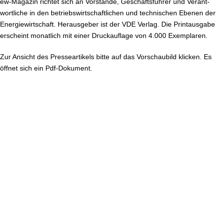
ew-Magazin richtet sich an Vorstände, Ge­schäfts­füh­rer und Ver­ant­
wort­li­che in den be­triebs­wirt­schaft­li­chen und tech­ni­schen Ebenen der
En­er­gie­wirt­schaft. Her­aus­ge­ber ist der
VDE Verlag
. Die Print­aus­ga­be
erscheint monatlich mit einer Druck­auf­la­ge von 4.000 Exemplaren.
Zur Ansicht des Pres­se­ar­ti­kels bitte auf das Vor­schau­bild klicken. Es
öffnet sich ein Pdf-Do­ku­ment.