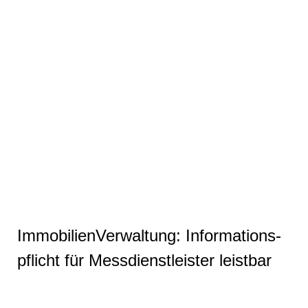
Im­mo­bi­li­en­Ver­wal­tung: In­for­ma­ti­ons­
pflicht für Mess­dienst­leis­ter leistbar