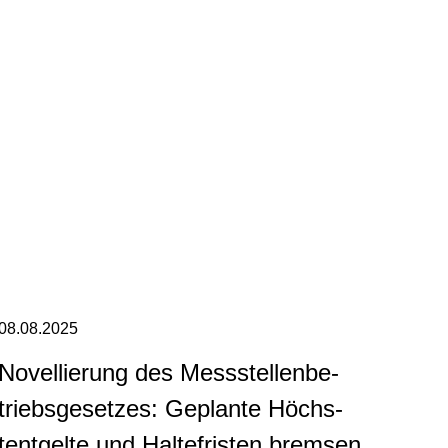
08.08.2025
No­vel­lie­rung des Mess­stel­len­be­
triebs­ge­set­zes: Geplante Höchs­
tent­gel­te und Hal­te­fris­ten bremsen