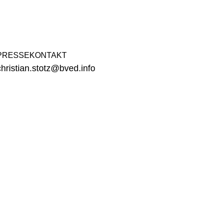
PRES­SE­KON­TAKT
hristian.​stotz@​bved.​info