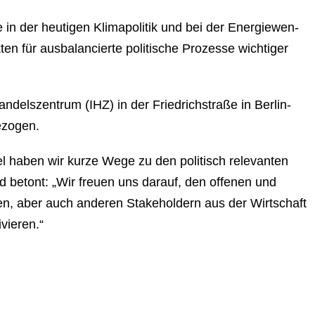
n der heutigen Kli­ma­po­li­tik und bei der En­er­gie­wen­
en für aus­ba­lan­cier­te politische Prozesse wichtiger
dels­zen­trum (IHZ) in der Fried­rich­stra­ße in Ber­lin-
bezogen.
er­tel haben wir kurze Wege zu den politisch relevanten
und betont: „Wir freuen uns darauf, den offenen und
­ri­en, aber auch anderen Sta­ke­hol­dern aus der Wirtschaft
­vie­ren.“