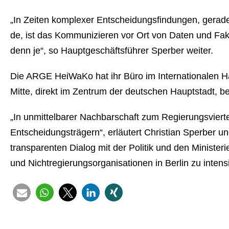
„In Zeiten komplexer Ent­schei­dungs­fin­dun­gen, gerade i
de, ist das Kom­mu­ni­zie­ren vor Ort von Daten und Fakt
denn je“, so Haupt­ge­schäfts­füh­rer Sperber weiter.
Die ARGE HeiWaKo hat ihr Büro im In­ter­na­tio­na­len Han­
Mit­te, direkt im Zentrum der deutschen Hauptstadt, 
„In un­mit­tel­ba­rer Nach­bar­schaft zum Re­gie­rungs­vi
Ent­schei­dungs­trä­gern“, erläutert Christian Sperber 
trans­pa­ren­ten Dialog mit der Politik und den Mi­nis­te
und Nicht­re­gie­rungs­or­ga­ni­sa­tio­nen in Berlin zu in­ten­si