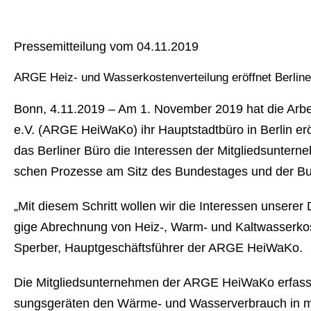
Pres­se­mit­tei­lung vom 04.11.2019
ARGE Heiz- und Was­ser­kos­ten­ver­tei­lung eröffnet Berliner
Bonn, 4.11.2019 – Am 1. November 2019 hat die Ar­beits­
e.V. (ARGE HeiWaKo) ihr Haupt­stadt­bü­ro in Berlin er
das Berliner Büro die Interessen der Mit­glieds­un­ter­
schen Prozesse am Sitz des Bun­des­ta­ges und der Bun
„Mit diesem Schritt wollen wir die Interessen unserer Die
gi­ge Abrechnung von Heiz-, Warm- und Kalt­was­ser­kos­te
Sperber, Haupt­ge­schäfts­füh­rer der ARGE HeiWaKo.
Die Mit­glieds­un­ter­neh­men der ARGE HeiWaKo erfass
sungs­ge­rä­ten den Wärme- und Was­ser­ver­brauch i