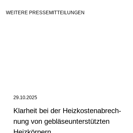
WEITERE PRES­SE­MIT­TEI­LUN­GEN
29.10.2025
Klarheit bei der Heiz­kos­ten­ab­rech­
nung von ge­blä­se­un­ter­stütz­ten
Heiz­kör­pern