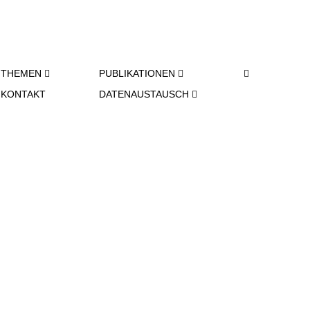
SU­
THEMEN
PU­BLI­KA­TIO­NEN
CHE-
KONTAKT
DA­TEN­AUS­TAUSCH
SCHAL­
TER