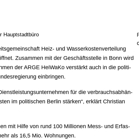
 Haupt­stadt­bü­ro
c
ge­mein­schaft Heiz- und Was­ser­kos­ten­ver­tei­lung
öffnet. Zusammen mit der Ge­schäfts­stel­le in Bonn wird
neh­men der ARGE HeiWaKo verstärkt auch in die po­li­ti­
­des­re­gie­rung einbringen.
nst­leis­tungs­un­ter­neh­men für die ver­brauchs­ab­hän­
n im po­li­ti­schen Berlin stärken“, erklärt Christian
en mit Hilfe von rund 100 Millionen Mess- und Er­fas­
n mehr als 16,5 Mio. Wohnungen.